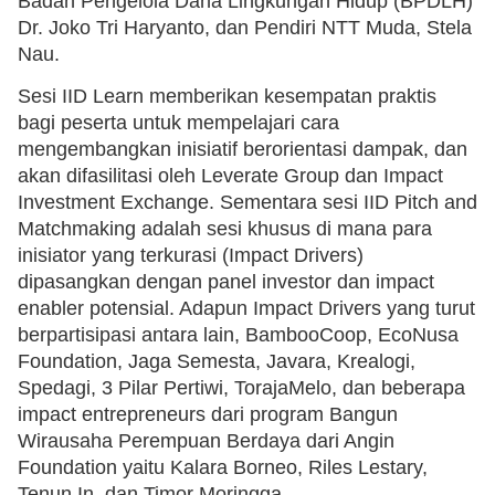
Badan Pengelola Dana Lingkungan Hidup (BPDLH)
Dr. Joko Tri Haryanto, dan Pendiri NTT Muda, Stela
Nau.
Sesi IID Learn memberikan kesempatan praktis
bagi peserta untuk mempelajari cara
mengembangkan inisiatif berorientasi dampak, dan
akan difasilitasi oleh Leverate Group dan Impact
Investment Exchange. Sementara sesi IID Pitch and
Matchmaking adalah sesi khusus di mana para
inisiator yang terkurasi (Impact Drivers)
dipasangkan dengan panel investor dan impact
enabler potensial. Adapun Impact Drivers yang turut
berpartisipasi antara lain, BambooCoop, EcoNusa
Foundation, Jaga Semesta, Javara, Krealogi,
Spedagi, 3 Pilar Pertiwi, TorajaMelo, dan beberapa
impact entrepreneurs dari program Bangun
Wirausaha Perempuan Berdaya dari Angin
Foundation yaitu Kalara Borneo, Riles Lestary,
Tenun.In, dan Timor Moringga.